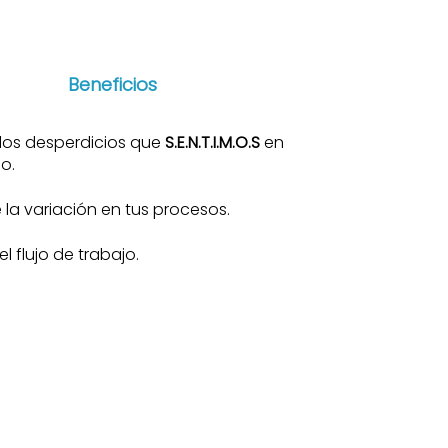
Beneficios
 los desperdicios que
S.E.N.T.I.M.O.S
en
lo.
la variación en tus procesos.
el flujo de trabajo.