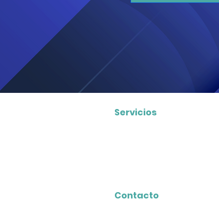
Servicios
Generamos Estrategias de t
Evolucionamos los procesos 
Desarrollo de organizacion
Digitalización de empresas 
Contacto
Lun-Sáb: 09:00 a 18:00 (GMT-