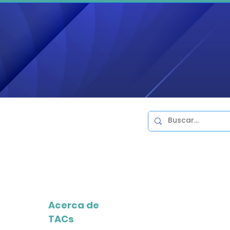
ransformación
de nuestros clientes
es de Alto Desempeño
y negocios
Acerca de
TACs
6)