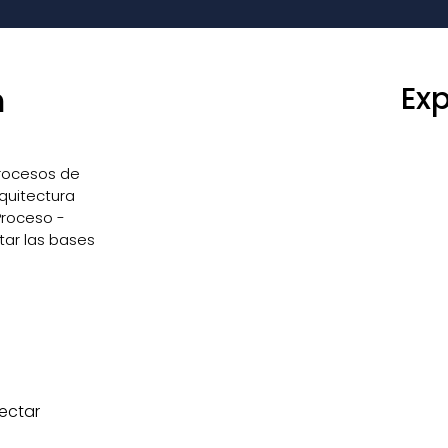
Ex
n
procesos de
quitectura
Proceso -
ntar las bases
ectar