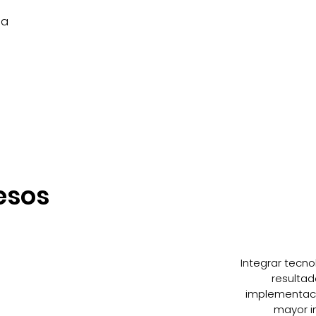
la
esos
Integrar tecno
resultad
implementaci
mayor i