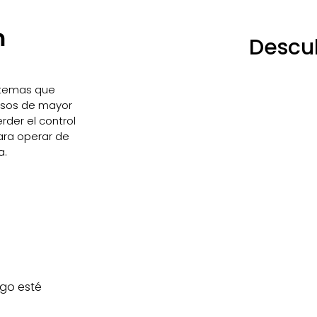
n
Descu
istemas que
esos de mayor
rder el control
ara operar de
a.
go esté