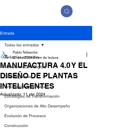
Entrada
Todas las entradas
Pablo Tellaeche
Todas las entradas
25 ene 2024
6 min de lectura
MANUFACTURA 4.0 Y EL
Transformación Digital
DISEÑO DE PLANTAS
Ciberseguridad
INTELIGENTES
Innovación empresarial
Actualizado:
11 abr 2024
Estrategias de Transformación
Organizaciones de Alto Desempeño
Evolución de Procesos
Construcción