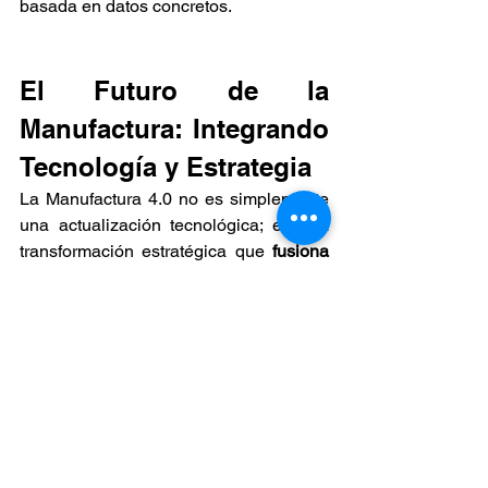
basada en datos concretos.
El Futuro de la 
Manufactura: Integrando 
Tecnología y Estrategia
La Manufactura 4.0 no es simplemente 
una actualización tecnológica; es una 
transformación estratégica que 
fusiona 
la innovación con la eficiencia 
operativa
. Este viaje abre un camino 
hacia operaciones más inteligentes y 
sostenibles. Identificar patrones de 
comportamiento y desplazamiento de 
manera inteligente, aprovechar la 
tecnología y mantener un equilibrio 
entre eficiencia, seguridad y calidad 
son las claves para un futuro 