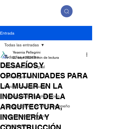
Entrada
Todas las entradas
Yesenia Pellegrini
Todas las entradas
22 sept 2024
9 min de lectura
DESAFÍOS Y
Transformación Digital
OPORTUNIDADES PARA
Ciberseguridad
LA MUJER EN LA
Innovación empresarial
INDUSTRIA DE LA
Estrategias de Transformación
ARQUITECTURA,
Organizaciones de Alto Desempeño
INGENIERÍA Y
Evolución de Procesos
CONSTRUCCIÓN
Construcción