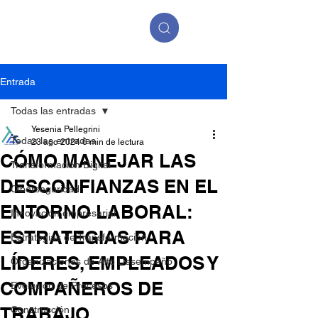
Entrada
Todas las entradas
Yesenia Pellegrini
Todas las entradas
23 ago 2024
6 min de lectura
CÓMO MANEJAR LAS
Transformación Digital
DESCONFIANZAS EN EL
Ciberseguridad
ENTORNO LABORAL:
Innovación empresarial
ESTRATEGIAS PARA
Estrategias de Transformación
LÍDERES, EMPLEADOS Y
Organizaciones de Alto Desempeño
COMPAÑEROS DE
Evolución de Procesos
TRABAJO
Construcción